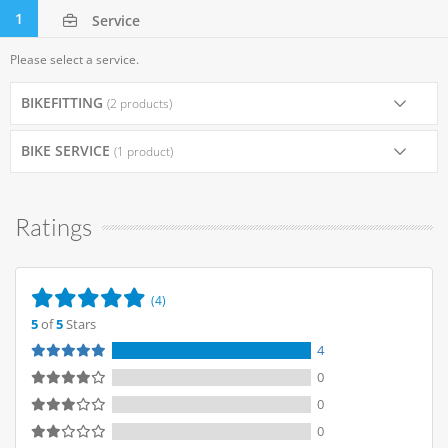
1
Service
Please select a service.
BIKEFITTING
(2 products)
BIKE SERVICE
(1 product)
Ratings
(4)
5
of
5
Stars
4
0
0
0