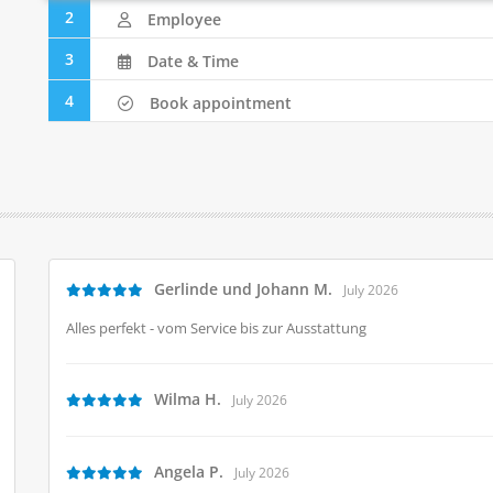
2
Employee
INDIVIDUELLE FARBGESTALTUNG KANN NUR TELEFONI
3
Date & Time
product)
4
Book appointment
HERRENSERVICE
(2 products)
KINDER JUGEND SERVICE
(2 products)
Gerlinde und Johann M.
July 2026
Alles perfekt - vom Service bis zur Ausstattung
Wilma H.
July 2026
Angela P.
July 2026