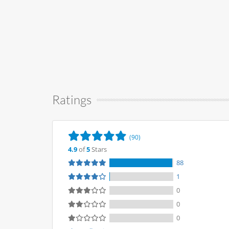
Ratings
(90)
4.9
of
5
Stars
88
1
0
0
0