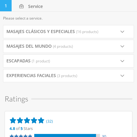
1
Service
Please select a service.
MASAJES CLÁSICOS Y ESPECIALES
(16 products)
MASAJES DEL MUNDO
(4 products)
ESCAPADAS
(1 product)
EXPERIENCIAS FACIALES
(3 products)
Ratings
(32)
4.8
of
5
Stars
30